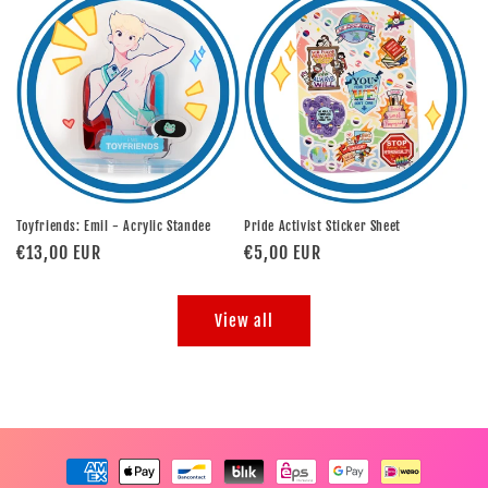
Toyfriends: Emil - Acrylic Standee
Pride Activist Sticker Sheet
Regular
€13,00 EUR
Regular
€5,00 EUR
price
price
View all
Payment