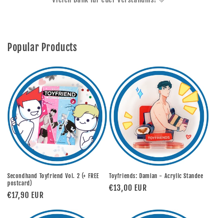
Popular Products
Secondhand Toyfriend Vol. 2 (+ FREE
Toyfriends: Damian - Acrylic Standee
postcard)
Regular
€13,00 EUR
Regular
€17,90 EUR
price
price